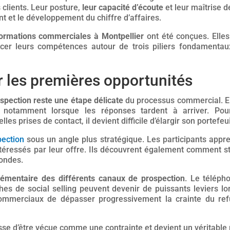
 clients. Leur posture,
leur capacité d’écoute
et leur maîtrise 
ent et le développement du chiffre d’affaires.
ormations commerciales à Montpellier
ont été conçues. Elles
cer leurs compétences autour de trois piliers fondamenta
r les premières opportunités
ospection reste une étape délicate
du processus commercial. El
, notamment lorsque les réponses tardent à arriver. Pour
lles prises de contact, il devient difficile d’élargir son portefeui
pection
sous un angle plus stratégique. Les participants appre
intéressés par leur offre. Ils découvrent également comment st
condes.
plémentaire des différents canaux de prospection
. Le télépho
s de social selling peuvent devenir de puissants leviers lor
commerciaux de dépasser progressivement la crainte du re
 cesse d’être vécue comme une contrainte et devient un vérita