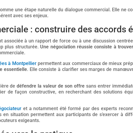
comme une étape naturelle du dialogue commercial. Elle ne con
hérent avec ses enjeux.
rciale : construire des accords é
 associée à un rapport de force ou à une discussion centrée u
p plus structurée.
Une négociation réussie consiste à trouve
commerciale.
ées à Montpellier
permettent aux commerciaux de mieux prépar
e essentielle
. Elle consiste à clarifier ses marges de manœuvre,
nière de
défendre la valeur de son offre
sans entrer immédiat
r de façon constructive, en recherchant des solutions équi
égociateur
et a notamment été formé par des experts reconn
s en situation permettent aux participants de s’exercer à dif
ocuteurs exigeants.