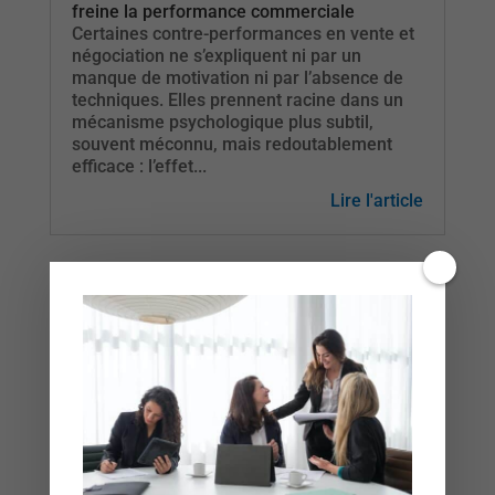
freine la performance commerciale
Certaines contre-performances en vente et
négociation ne s’expliquent ni par un
manque de motivation ni par l’absence de
techniques. Elles prennent racine dans un
mécanisme psychologique plus subtil,
souvent méconnu, mais redoutablement
efficace : l’effet...
Lire l'article
Formation négociation pour TOPIMMO
Une formation négociation qui s’inscrit dans
la continuité de la formation "Techniques de
vente" Après avoir accompagné les équipes
de TOPIMMO sur le développement de
leurs compétences en techniques de vente,
j’ai eu le plaisir d’intervenir une nouvelle