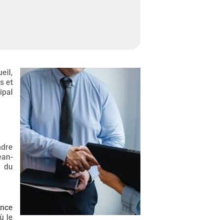
eil,
s et
ipal
ndre
ean-
s du
ance
ù le