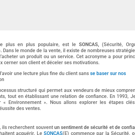
e plus en plus populaire, est le
SONCAS,
(Sécurité, Orgu
 Dans le monde de la vente, il existe de nombreuses stratégie
d’acheter un produit ou un service. Cet acronyme a pour princ
x cerner son client et déceler ses motivations.
voir une lecture plus fine du client sans
se baser sur nos
ion
ocessus structuré qui permet aux vendeurs de mieux compre
nts, tout en établissant une relation de confiance. En 1993, J
r « Environnement ». Nous allons explorer les étapes clé
éussite des ventes.
, ils recherchent souvent
un sentiment de sécurité et de confi
uhaitent acquérir. Le
SONCAS
(E) commence par la Sécurité, o