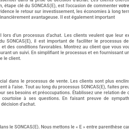
on, étape clé du SONCAS(E), est l’occasion de commenter
votr
idence le retour sur investissement, les économies à long ter
t financièrement avantageuse. Il est également important
l lors d’un processus d’achat. Les clients veulent que leur e
u SONCAS(E), il est important de faciliter le processus d
de et des conditions favorables. Montrez au client que vous vo
urant un suivi. En simplifiant le processus et en fournissant 
 le client.
cial dans le processus de vente. Les clients sont plus encli
ntent à l’aise. Tout au long du processus SONCAS(E), faites pre
 pour ses besoins et préoccupations. Établissez une relation 
courtoise à ses questions. En faisant preuve de sympat
a décision d’achat.
ans le SONCAS(E). Nous mettons le « E » entre parenthèse car i