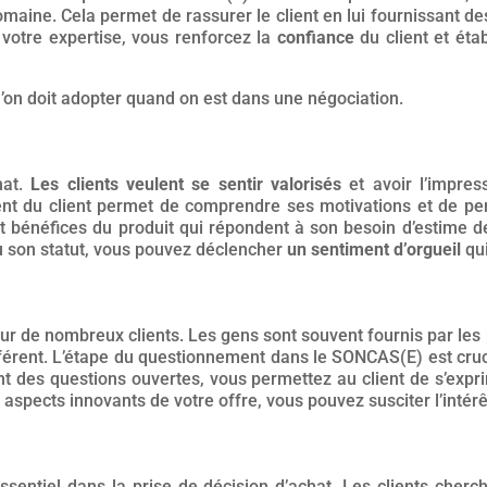
maine. Cela permet de rassurer le client en lui fournissant d
votre expertise, vous renforcez la
confiance
du client et éta
u’on doit adopter quand on est dans une négociation.
hat.
Les clients veulent se sentir valorisés
et avoir l’impres
t du client permet de comprendre ses motivations et de pe
t bénéfices du produit qui répondent à son besoin d’estime de
u son statut, vous pouvez déclencher
un sentiment d’orgueil
qui
r de nombreux clients. Les gens sont souvent fournis par les 
érent. L’étape du questionnement dans le SONCAS(E) est crucia
ant des questions ouvertes, vous permettez au client de s’exp
aspects innovants de votre offre, vous pouvez susciter l’intérê
ssentiel dans la prise de décision d’achat. Les clients che