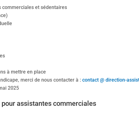
es commerciales et sédentaires
nce)
duelle
res
ons à mettre en place
andicape, merci de nous contacter à :
contact @ direction-assi
 mai 2025
n pour assistantes commerciales