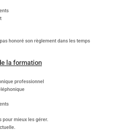
tents
t
a pas honoré son règlement dans les temps
e la formation
honique professionnel
téléphonique
tents
s pour mieux les gérer.
ctuelle.