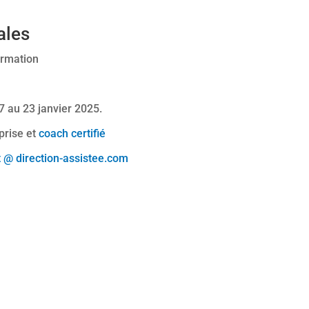
iales
ormation
7 au 23 janvier 2025.
eprise et
coach certifié
t @ direction-assistee.com