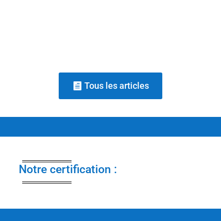
qu'un coach commercial accompagne la
posture et la confiance d'une personne à
travers le questionnement, sans...
Tous les articles
Notre certification :