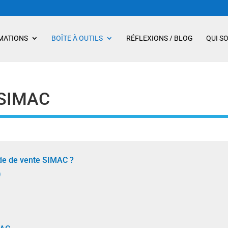
MATIONS
BOÎTE À OUTILS
RÉFLEXIONS / BLOG
QUI S
 SIMAC
ode de vente SIMAC ?
)