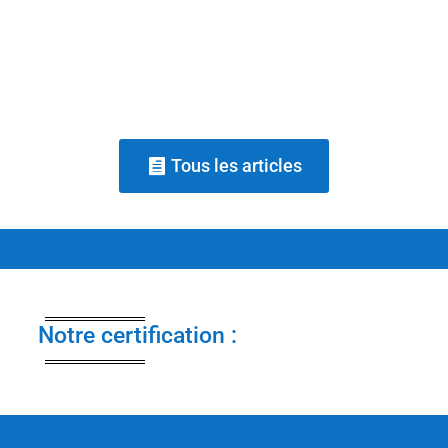
posture et la confiance d'une personne à
travers le questionnement, sans...
Tous les articles
Notre certification :