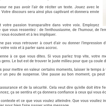
our ne pas avoir l’air de réciter un texte. Jouez avec le
. Votre discours sera ainsi plus captivant et donnera envie
 votre passion transparaître dans votre voix. Employez
e que vous ressentez : de l’enthousiasme, de l’humour, de l’em
i vous écoutent et à les impliquer.
ne pas vous retrouver à court d’air ou donner l’impression d’
votre voix et à parler sans accroc.
nne à ce que vous dites. Si vous parlez trop vite, votre me
 gens. Le but est de trouver le juste milieu pour que ça coule 
s pour mettre en valeur certains moments, laisser le temps à
er un peu de suspense. Une pause au bon moment, ça peut v
l’assurance et de la sécurité. Cela veut dire qu’elle doit être 
ncez, ça se sentira et ça donnera confiance à ceux qui vous éc
e contexte et ce que vous voulez atteindre. Que vous vouliez i
rler pour bien faire passer votre message.