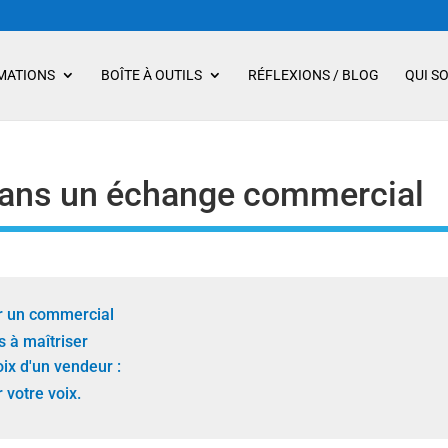
MATIONS
BOÎTE À OUTILS
RÉFLEXIONS / BLOG
QUI S
 dans un échange commercial
ur un commercial
s à maîtriser
voix d'un vendeur :
 votre voix.