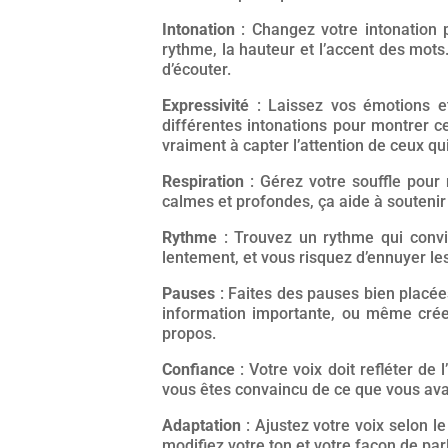
Intonation
: Changez votre intonation p
rythme, la hauteur et l’accent des mots
d’écouter.
Expressivité
: Laissez vos émotions et
différentes intonations pour montrer c
vraiment à capter l’attention de ceux qu
Respiration
: Gérez votre souffle pour 
calmes et profondes, ça aide à soutenir 
Rythme
: Trouvez un rythme qui convie
lentement, et vous risquez d’ennuyer les
Pauses
: Faites des pauses bien placée
information importante, ou même cré
propos.
Confiance
: Votre voix doit refléter de 
vous êtes convaincu de ce que vous ava
Adaptation
: Ajustez votre voix selon l
modifiez votre ton et votre façon de pa