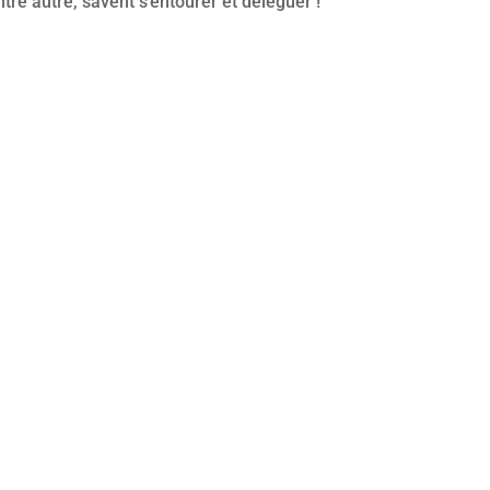
tre autre, savent s’entourer et déléguer !