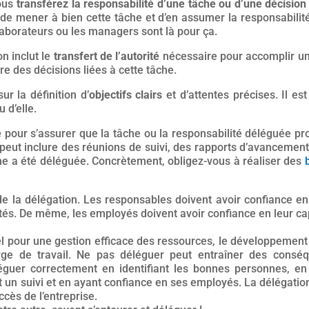
vous
transférez la responsabilité d’une tâche ou d’une décision
e mener à bien cette tâche et d’en assumer la responsabilité.
ollaborateurs ou les managers sont là pour ça.
on inclut le
transfert de l’autorité
nécessaire pour accomplir une
e des décisions liées à cette tâche.
ur la définition d’
objectifs clairs
et d’attentes précises. Il es
 d’elle.
e
pour s’assurer que la tâche ou la responsabilité déléguée p
a peut inclure des réunions de suivi, des rapports d’avanceme
che a été déléguée. Concrètement, obligez-vous à réaliser des
e la délégation. Les responsables doivent avoir confiance en
és. De même, les employés doivent avoir confiance en leur cap
el pour une gestion efficace des ressources, le développement
rge de travail. Ne pas déléguer peut entraîner des consé
éguer correctement en identifiant les bonnes personnes, en f
t un suivi et en ayant confiance en ses employés. La délégati
uccès de l’entreprise.