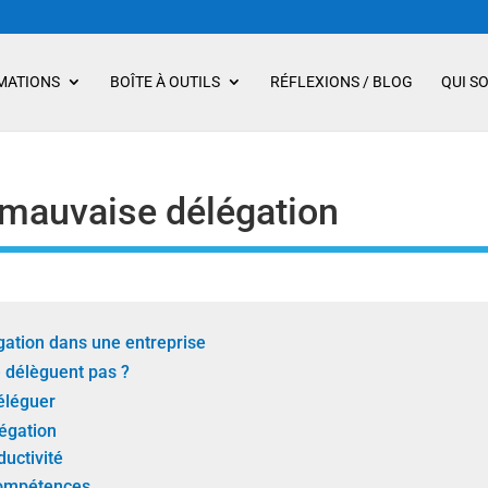
MATIONS
BOÎTE À OUTILS
RÉFLEXIONS / BLOG
QUI S
 mauvaise délégation
gation dans une entreprise
 délèguent pas ?
éléguer
égation
uctivité
ompétences