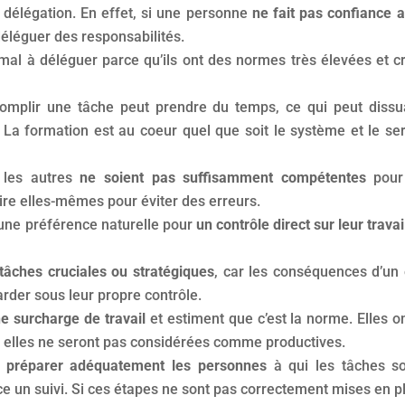
a délégation. En effet, si une personne
ne fait pas confiance
 déléguer des responsabilités.
al à déléguer parce qu’ils ont des normes très élevées et c
mplir une tâche peut prendre du temps, ce qui peut dissu
 La formation est au coeur quel que soit le système et le serv
 les autres
ne soient pas suffisamment compétentes
pour 
ire elles-mêmes pour éviter des erreurs.
une préférence naturelle pour
un contrôle direct sur leur travai
tâches cruciales ou stratégiques
, car les conséquences d’un 
rder sous leur propre contrôle.
ne surcharge de travail
et estiment que c’est la norme. Elles o
s, elles ne seront pas considérées comme productives.
e
préparer adéquatement les personnes
à qui les tâches so
ace un suivi. Si ces étapes ne sont pas correctement mises en p