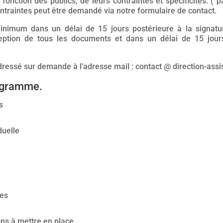
onction des publics, de leurs contraintes et spécificités. ( p
traintes peut être demandé via notre formulaire de contact.
nimum dans un délai de 15 jours postérieure à la signatu
ception de tous les documents et dans un délai de 15 jour
dressé sur demande à l’adresse mail : contact @ direction-ass
ogramme.
s
duelle
res
ons à mettre en place