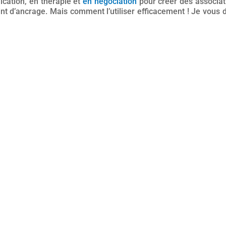
ication, en thérapie et
en négociation
pour créer des associati
 point d’ancrage. Mais comment l’utiliser efficacement ! Je vo