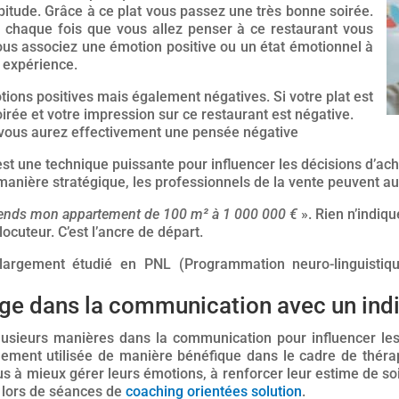
abitude. Grâce à ce plat vous passez une très bonne soirée.
A chaque fois que vous allez penser à ce restaurant vous
vous associez une émotion positive ou un état émotionnel à
 expérience.
tions positives mais également négatives. Si votre plat est
rée et votre impression sur ce restaurant est négative.
 vous aurez effectivement une pensée négative
 est une technique puissante pour influencer les décisions d’
e manière stratégique, les professionnels de la vente peuvent a
ends mon appartement de 100 m² à 1 000 000 €
». Rien n’indiqu
ocuteur. C’est l’ancre de départ.
 largement étudié en PNL (
Programmation neuro-linguistiqu
age dans la communication avec un indi
 plusieurs manières dans la communication pour influencer l
lement utilisée de manière bénéfique dans le cadre de théra
us à mieux gérer leurs émotions, à renforcer leur estime de soi,
e lors de séances de
coaching orientées solution
.