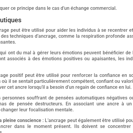
iquer ce principe dans le cas d’un échange commercial.
utiques
rage peut être utilisé pour aider les individus à se recentrer 
 des techniques d’ancrage, comme la respiration profonde asso
ssantes.
ui ont du mal à gérer leurs émotions peuvent bénéficier de l
ont associés à des émotions positives ou apaisantes, les ind
age positif peut être utilisé pour renforcer la confiance en s
s où il se sentait particulièrement compétent, confiant ou valo
er cet ancre lorsqu’il a besoin d’un regain de confiance en lui.
 personnes souffrant de pensées automatiques négatives ou
mas de pensée destructeurs. En associant une ancre à un é
 changer leur focalisation mentale.
la pleine conscience
: L’ancrage peut également être utilisé pou
ancrer dans le moment présent. Ils doivent se concentrer s
s.