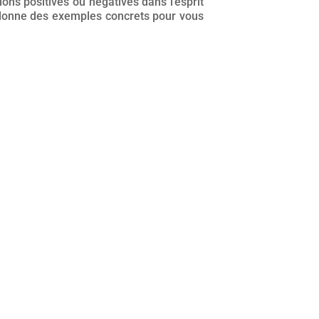
ons positives ou négatives dans l’esprit
us donne des exemples concrets pour vous