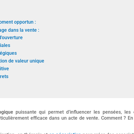
moment opportun :
age dans la vente :
d'ouverture
iales
tégiques
tion de valeur unique
tive
rets
ogique
puissante qui permet d’influencer les pensées, les
rticulièrement efficace dans un acte de vente. Comment ? En