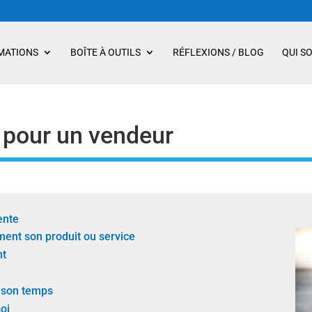
MATIONS
BOÎTE À OUTILS
RÉFLEXIONS / BLOG
QUI S
r pour un vendeur
ente
ent son produit ou service
nt
 son temps
oi