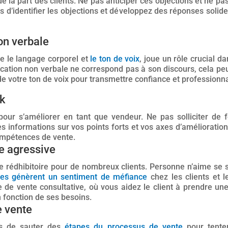
 la part des clients. Ne pas anticiper ces objections et ne pa
s d’identifier les objections et développez des réponses solides
on verbale
que le langage corporel et
le ton de voix
, joue un rôle crucial d
ation non verbale ne correspond pas à son discours, cela peut
de votre ton de voix pour transmettre confiance et professionn
k
 pour s’améliorer en tant que vendeur. Ne pas solliciter de 
s informations sur vos points forts et vos axes d’amélioratio
compétences de vente.
te agressive
e rédhibitoire pour de nombreux clients. Personne n’aime se 
ntes génèrent un sentiment de méfiance
chez les clients et l
he de vente consultative, où vous aidez le client à prendre une
n fonction de ses besoins.
e vente
és de sauter des
étapes du processus de vente
pour tenter