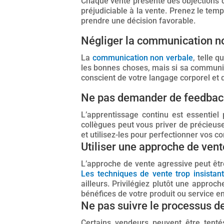
Chaque vente présente des objections de
préjudiciable à la vente. Prenez le temp
prendre une décision favorable.
Négliger la communication n
La
communication non verbale
, telle 
les bonnes choses, mais si sa communic
conscient de votre langage corporel et 
Ne pas demander de feedbac
L’apprentissage continu est essentiel
collègues peut vous priver de précieuse
et utilisez-les pour perfectionner vos 
Utiliser une approche de ven
L’approche de vente agressive peut êtr
Les techniques de vente trop insista
ailleurs. Privilégiez plutôt une approc
bénéfices de votre produit ou service e
Ne pas suivre le processus d
Certains vendeurs peuvent être tent