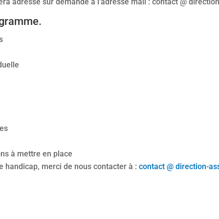
 sera adressé sur demande à l’adresse mail : contact @ directi
ogramme.
s
duelle
res
ons à mettre en place
de handicap, merci de nous contacter à :
contact @ direction-as