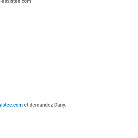
on-assistee.com
sistee.com
et demandez Dany.