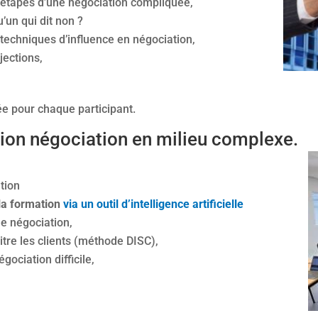
s étapes d’une négociation compliquée,
un qui dit non ?
 techniques d’influence en négociation,
jections,
ée pour chaque participant.
on négociation en milieu complexe.
tion
 la formation
via un outil d’intelligence artificielle
e négociation,
tre les clients (méthode DISC),
ociation difficile,